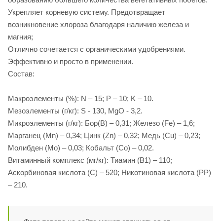
Укрепляет корневую систему. Предотвращает
возникновение хлороза благодаря наличию железа и
магния;
Отлично сочетается с органическими удобрениями.
Эффективно и просто в применении.
Состав:
Макроэлементы (%): N – 15; P – 10; K – 10.
Мезоэлементы (г/кг): S - 130, MgO - 3,2.
Микроэлементы (г/кг): Бор(В) – 0,31; Железо (Fe) – 1,6;
Марганец (Мn) – 0,34; Цинк (Zn) – 0,32; Медь (Cu) – 0,23;
Молибден (Мо) – 0,03; Кобальт (Со) – 0,02.
Витаминный комплекс (мг/кг): Тиамин (В1) – 110;
Аскорбиновая кислота (С) – 520; Никотиновая кислота (РР)
– 210.