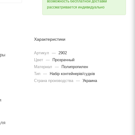
возможность бесплатной доставки
рассматривается индивидуально
Характеристики
Артикул
—
2902
еры
Цвет
—
Прозрачный
Материал
—
Полипропилен
Тип
—
Набір контейнерів/судків
Страна производства
—
Украина
и
для