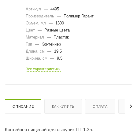
Артикул
—
4495
Производитель
—
Полимер Гарант
Объем, мл
—
1300
Цвет
—
Разные цвета
Материал
—
Пластик
Тип
—
Контейнер
Длина, cм
—
19.5
Ширина, cм
—
9.5
Все характеристики
ОПИСАНИЕ
КАК КУПИТЬ
ОПЛАТА
ДОСТ
Контейнер пищевой для сыпучих ПГ 1.3л.