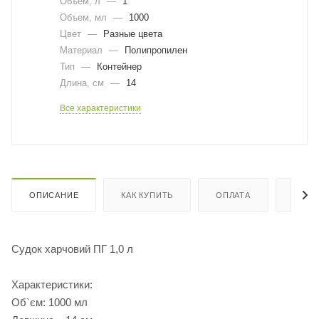
Объем, л
—
1
Объем, мл
—
1000
Цвет
—
Разные цвета
Материал
—
Полипропилен
Тип
—
Контейнер
Длина, cм
—
14
Все характеристики
ОПИСАНИЕ
КАК КУПИТЬ
ОПЛАТА
ДОСТ
Судок харчовий ПГ 1,0 л
Характеристики:
Об`єм: 1000 мл