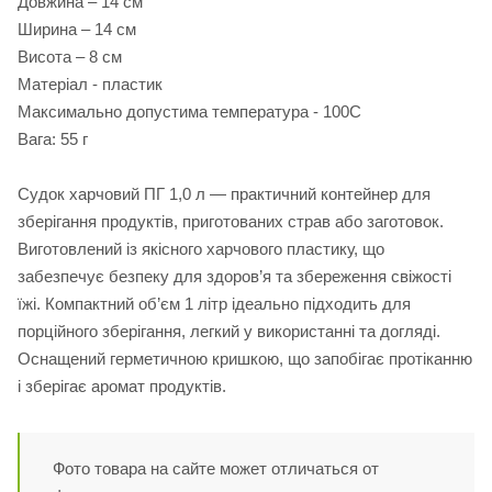
Довжина – 14 см
Ширина – 14 см
Висота – 8 см
Матеріал - пластик
Максимально допустима температура - 100С
Вага: 55 г
Судок харчовий ПГ 1,0 л — практичний контейнер для
зберігання продуктів, приготованих страв або заготовок.
Виготовлений із якісного харчового пластику, що
забезпечує безпеку для здоров’я та збереження свіжості
їжі. Компактний об’єм 1 літр ідеально підходить для
порційного зберігання, легкий у використанні та догляді.
Оснащений герметичною кришкою, що запобігає протіканню
і зберігає аромат продуктів.
Фото товара на сайте может отличаться от