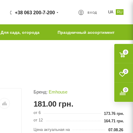
UA
RU
+38 063 200-7-200
ВХОД
Для сада, огорода
Праздничный ассортимент
0
0
0
Бренд:
Emhouse
181.00
грн.
от 6
173.76
грн.
от 12
164.71
грн.
Цена актуальная на
07.08.26