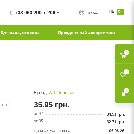
UA
RU
+38 063 200-7-200
ВХОД
Для сада, огорода
Праздничный ассортимент
0
0
0
Бренд:
АЛ-Пластик
35.95
грн.
от 47
34.51
грн.
от 95
32.71
грн.
Цена актуальная на
06.08.26