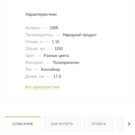
Характеристики
Артикул
—
1005
Производитель
—
Народный продукт
Объем, л
—
1.15
Объем, мл
—
1150
Цвет
—
Разные цвета
Материал
—
Полипропилен
Тип
—
Контейнер
Длина, cм
—
17.9
Все характеристики
ОПИСАНИЕ
КАК КУПИТЬ
ОПЛАТА
ДОСТ