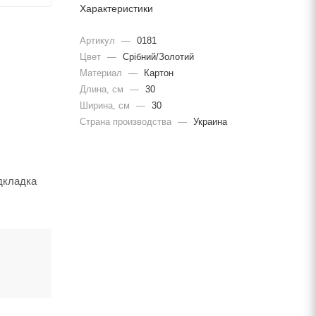
Характеристики
Артикул
—
0181
Цвет
—
Срібний/Золотий
Материал
—
Картон
Длина, cм
—
30
Ширина, cм
—
30
Страна производства
—
Украина
дкладка