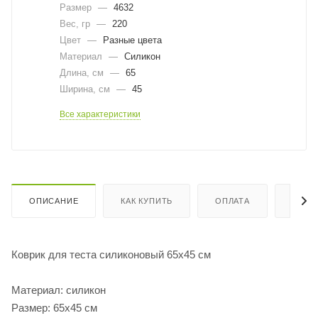
Размер
—
4632
Вес, гр
—
220
Цвет
—
Разные цвета
Материал
—
Силикон
Длина, cм
—
65
Ширина, cм
—
45
Все характеристики
ОПИСАНИЕ
КАК КУПИТЬ
ОПЛАТА
ДОСТ
Коврик для теста силиконовый 65х45 см
Материал: силикон
Размер: 65х45 см