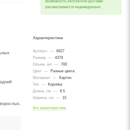
возможность бесплатной доставки
рассматривается индивидуально
Характеристики
Артикул
—
6827
льных
Размер
—
4379
Объем, мл
—
700
Цвет
—
Разные цвета
Материал
—
Картон
годний
Тип
—
Коробка
Длина, cм
—
9.5
Ширина, cм
—
15
 взрослых.
Все характеристики