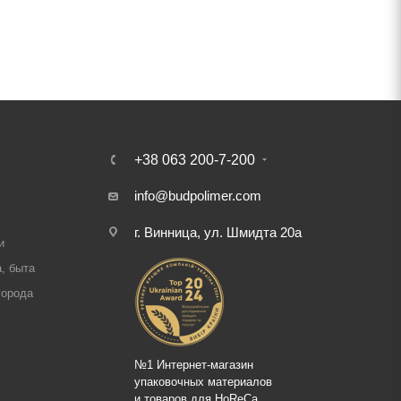
+38 063 200-7-200
info@budpolimer.com
г. Винница, ул. Шмидта 20а
и
, быта
города
№1 Интернет-магазин
упаковочных материалов
и товаров для HoReCa