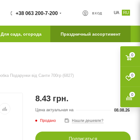
UA
RU
+38 063 200-7-200
ВХОД
Для сада, огорода
Праздничный ассортимент
0
обка Подарунки від Санти 700гр (6827)
0
0
8.43
грн.
Цена актуальная на
08.08.26
Продано
Нашли дешевле?
Подписаться