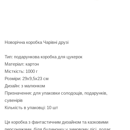
Новорічна коробка Чарівні друзі
Тип: подарункова коробка для цукерок
Матеріал: картон
Місткість: 1000 г
Розміри: 29х9,5х23 см
Дизайн: з малюнком
Призначення: для упаковки солодощів, подарунків,
сувенірів
Кількість в упаковці: 10 шт
Ця коробка з фантастичним дизайном та казковими
персонажами, біля будиночку у зимовому лісі, додає