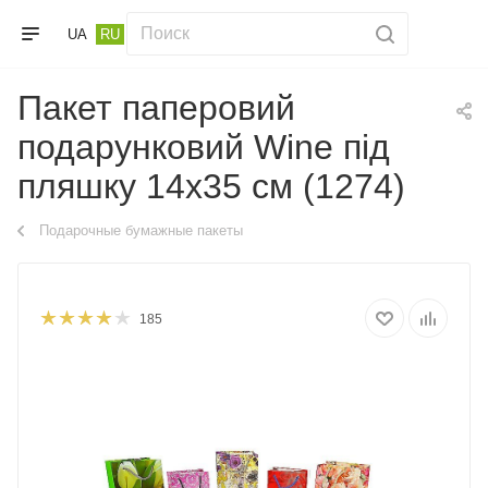
UA
RU
Пакет паперовий
подарунковий Wine під
пляшку 14х35 см (1274)
Подарочные бумажные пакеты
185