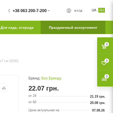
UA
RU
+38 063 200-7-200
ВХОД
Для сада, огорода
Праздничный ассортимент
0
7 см (5530)
0
0
Бренд:
Без Бренду
22.07
грн.
от 24
21.19
грн.
от 60
20.08
грн.
Цена актуальная на
07.08.26