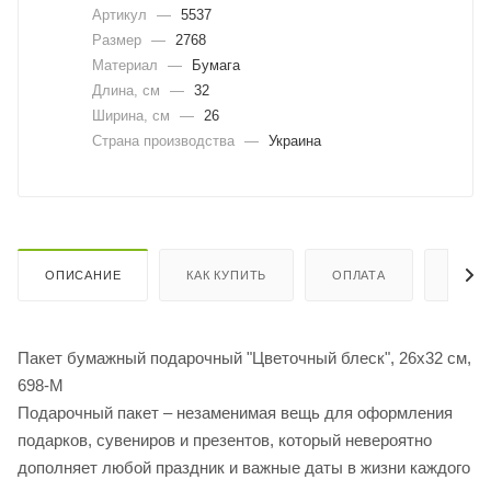
Артикул
—
5537
Размер
—
2768
Материал
—
Бумага
Длина, cм
—
32
Ширина, cм
—
26
Страна производства
—
Украина
ОПИСАНИЕ
КАК КУПИТЬ
ОПЛАТА
ДОСТ
Пакет бумажный подарочный "Цветочный блеск", 26х32 см,
698-М
Подарочный пакет – незаменимая вещь для оформления
подарков, сувениров и презентов, который невероятно
дополняет любой праздник и важные даты в жизни каждого