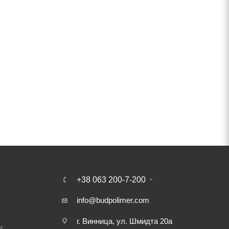
+38 063 200-7-200
info@budpolimer.com
г. Винница, ул. Шмидта 20а
и