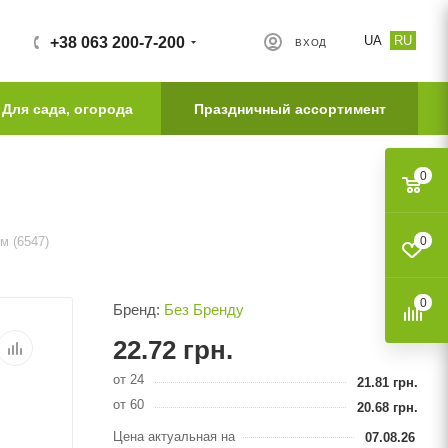
UA
RU
+38 063 200-7-200
ВХОД
Для сада, огорода
Праздничный ассортимент
0
м (6547)
0
0
Бренд:
Без Бренду
22.72
грн.
от 24
21.81
грн.
от 60
20.68
грн.
Цена актуальная на
07.08.26