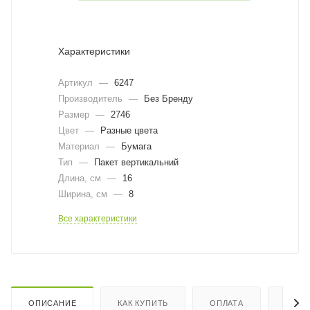
Характеристики
Артикул
—
6247
Производитель
—
Без Бренду
Размер
—
2746
Цвет
—
Разные цвета
Материал
—
Бумага
Тип
—
Пакет вертикальний
Длина, cм
—
16
Ширина, cм
—
8
Все характеристики
ОПИСАНИЕ
КАК КУПИТЬ
ОПЛАТА
ДОСТ