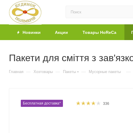
Новинки
Акции
Товары HoReCa
Пакети для сміття з зав'язко
—
—
—
—
Главная
Хозтовары
Пакеты
Мусорные пакеты
Бесплатная доставка*
336