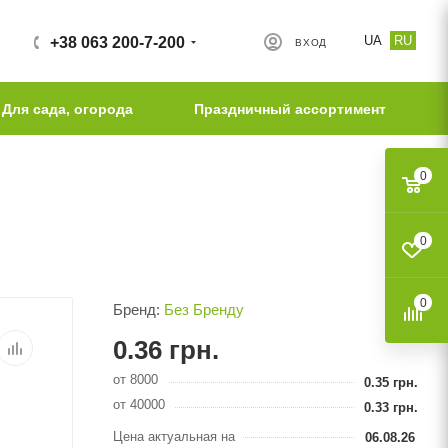
UA
RU
+38 063 200-7-200
ВХОД
Для сада, огорода
Праздничный ассортимент
0
0
0
Бренд:
Без Бренду
0.36
грн.
от 8000
0.35
грн.
от 40000
0.33
грн.
Цена актуальная на
06.08.26