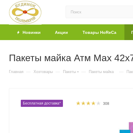
Новинки
Акции
Товары HoReCa
Пакеты майка Атм Max 42х7
—
—
—
—
Главная
Хозтовары
Пакеты
Пакеты майка
Пак
Бесплатная доставка*
308