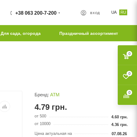
UA
RU
+38 063 200-7-200
ВХОД
Для сада, огорода
Праздничный ассортимент
0
0
0
Бренд:
АТМ
4.79
грн.
от 500
4.60
грн.
от 10000
4.36
грн.
Цена актуальная на
07.08.26