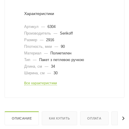
Характеристики
Артикул
—
6304
Производитель
—
Serikoff
Размер
—
2916
Плотность, мкм
—
90
Материал
—
Полиетилен
Тип
—
Пакет з петлевою ручкою
Длина, cм
—
34
Ширина, cм
—
30
Все характеристики
ОПИСАНИЕ
КАК КУПИТЬ
ОПЛАТА
ДОСТ