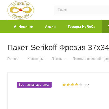
Новинки
Акции
Товары HoReCa
Пакет Serikoff Фрезия 37х34
—
—
—
Главная
Хозтовары
Пакеты
Пакеты с петлевой, про
Бесплатная доставка*
175