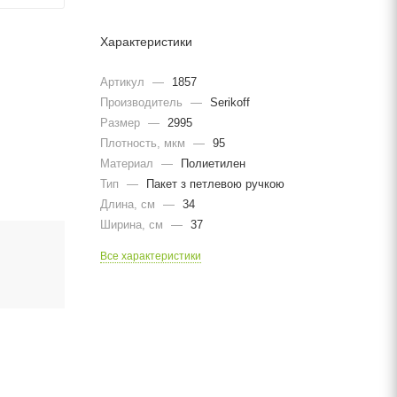
Характеристики
Артикул
—
1857
Производитель
—
Serikoff
Размер
—
2995
Плотность, мкм
—
95
Материал
—
Полиетилен
Тип
—
Пакет з петлевою ручкою
Длина, cм
—
34
Ширина, cм
—
37
Все характеристики