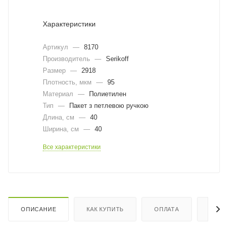
Характеристики
Артикул
—
8170
Производитель
—
Serikoff
Размер
—
2918
Плотность, мкм
—
95
Материал
—
Полиетилен
Тип
—
Пакет з петлевою ручкою
Длина, cм
—
40
Ширина, cм
—
40
Все характеристики
ОПИСАНИЕ
КАК КУПИТЬ
ОПЛАТА
ДОСТ