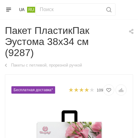
UA
RU
Пакет ПластикПак
Эустома 38х34 см
(9287)
Пакеты с петлевой, прорезной ручкой
Бесплатная доставка*
109