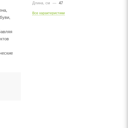
Длина, cм
—
47
ена,
Все характеристики
буви,
бавляя
уктов
ческие