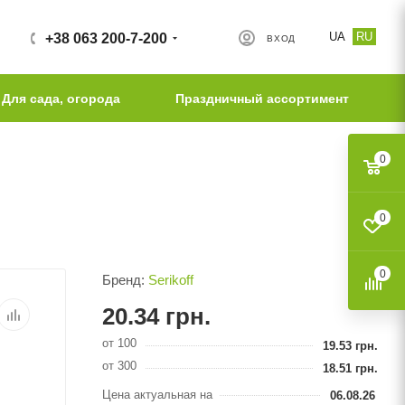
UA
RU
+38 063 200-7-200
ВХОД
Для сада, огорода
Праздничный ассортимент
0
0
0
Бренд:
Serikoff
20.34
грн.
от 100
19.53
грн.
от 300
18.51
грн.
Цена актуальная на
06.08.26