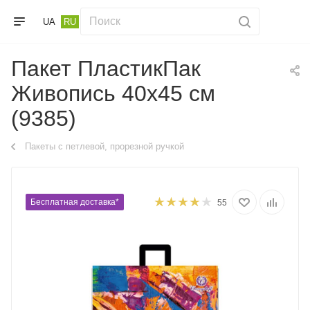
UA
RU
Пакет ПластикПак
Живопись 40х45 см
(9385)
Пакеты с петлевой, прорезной ручкой
Бесплатная доставка*
55