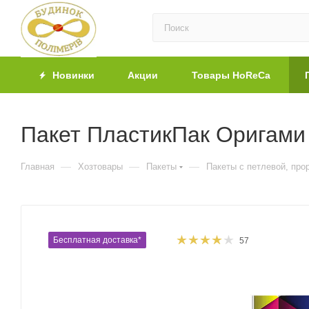
Новинки
Акции
Товары HoReCa
Пакет ПластикПак Оригами 
—
—
—
Главная
Хозтовары
Пакеты
Пакеты с петлевой, про
Бесплатная доставка*
57