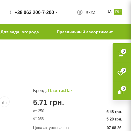
UA
RU
+38 063 200-7-200
ВХОД
Для сада, огорода
Праздничный ассортимент
0
0
0
Бренд:
ПластикПак
5.71
грн.
от 250
5.48
грн.
от 500
5.20
грн.
Цена актуальная на
07.08.26