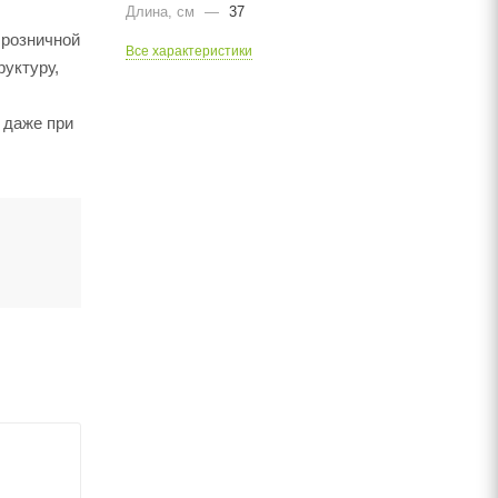
Длина, cм
—
37
 розничной
Все характеристики
руктуру,
 даже при