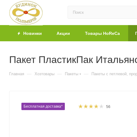
Новинки
Акции
Товары HoReCa
Пакет ПластикПак Итальянс
—
—
—
Главная
Хозтовары
Пакеты
Пакеты с петлевой, про
Бесплатная доставка*
56