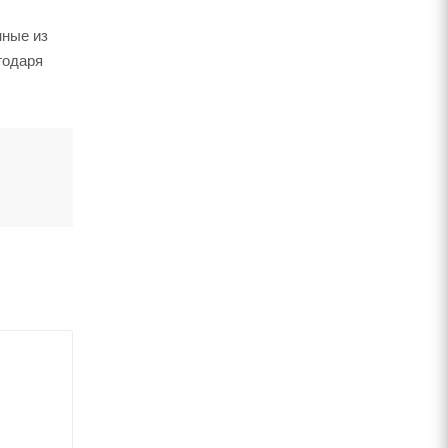
нные из
годаря