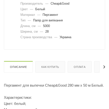
Производитель
—
Cheap&Good
Цвет
—
Белый
Материал
—
Пергамент
Тип
—
Папір для випікання
Длина, cм
—
5000
Ширина, cм
—
28
Страна производства
—
Украина
ОПИСАНИЕ
КАК КУПИТЬ
ОПЛАТА
ДОСТ
Пергамент для выпечки Cheap&Good 280 мм х 50 м Белый.
Характеристики:
Цвет: белый;