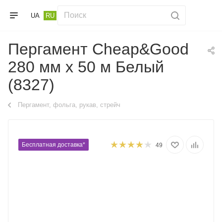
UA
RU
Пергамент Cheap&Good
280 мм х 50 м Белый
(8327)
Пергамент, фольга, рукав, стрейч
Бесплатная доставка*
49