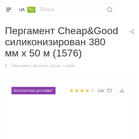
UA
RU
Пергамент Cheap&Good
силиконизирован 380
мм х 50 м (1576)
Пергамент, фольга, рукав, стрейч
Бесплатная доставка*
104