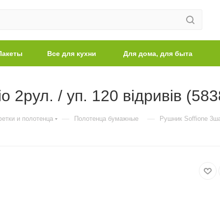
Пакеты
Все для кухни
Для дома, для быта
 2рул. / уп. 120 відривів (583
—
—
етки и полотенца
Полотенца бумажные
Рушник Soffione 3ша