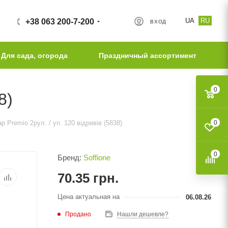
UA
RU
+38 063 200-7-200
ВХОД
Для сада, огорода
Праздничный ассортимент
0
8)
р Premio 2рул. / уп. 120 відривів (5838)
0
0
Бренд:
Soffione
70.35
грн.
Цена актуальная на
06.08.26
Продано
Нашли дешевле?