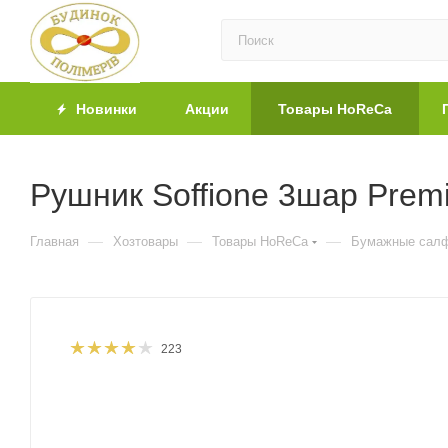
Новинки
Акции
Товары HoReCa
Рушник Soffione 3шар Premio
—
—
—
Главная
Хозтовары
Товары HoReCa
Бумажные салф
223