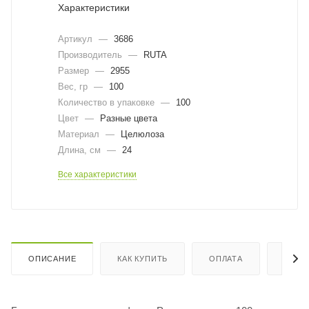
Характеристики
Артикул
—
3686
Производитель
—
RUTA
Размер
—
2955
Вес, гр
—
100
Количество в упаковке
—
100
Цвет
—
Разные цвета
Материал
—
Целюлоза
Длина, cм
—
24
Все характеристики
ОПИСАНИЕ
КАК КУПИТЬ
ОПЛАТА
ДОСТ