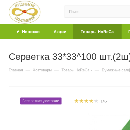
Новинки
Акции
Товары HoReCa
Серветка 33*33^100 шт.(2ш
—
—
—
Главная
Хозтовары
Товары HoReCa
Бумажные салф
Бесплатная доставка*
145