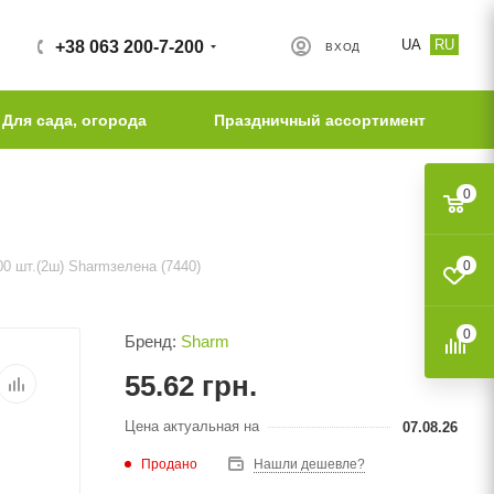
UA
RU
+38 063 200-7-200
ВХОД
Для сада, огорода
Праздничный ассортимент
0
00 шт.(2ш) Sharmзелена (7440)
0
0
Бренд:
Sharm
55.62
грн.
Цена актуальная на
07.08.26
Продано
Нашли дешевле?