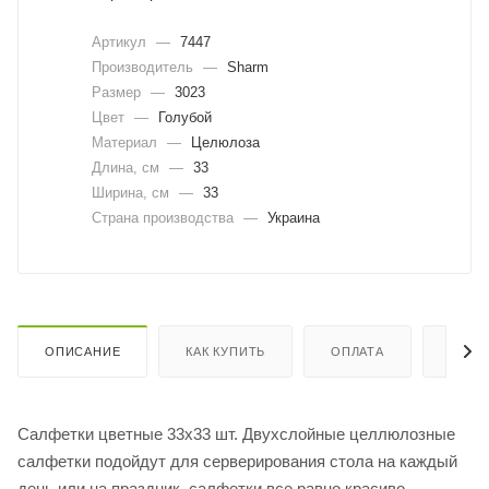
Артикул
—
7447
Производитель
—
Sharm
Размер
—
3023
Цвет
—
Голубой
Материал
—
Целюлоза
Длина, cм
—
33
Ширина, cм
—
33
Страна производства
—
Украина
ОПИСАНИЕ
КАК КУПИТЬ
ОПЛАТА
ДОСТ
Салфетки цветные 33х33 шт. Двухслойные целлюлозные
салфетки подойдут для серверирования стола на каждый
день или на праздник, салфетки все равно красиво