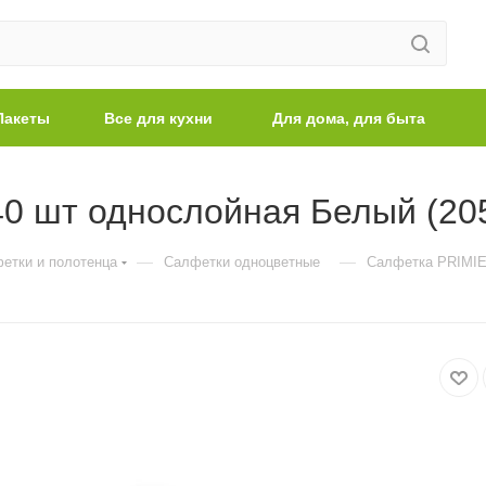
Пакеты
Все для кухни
Для дома, для быта
0 шт однослойная Белый (20
—
—
етки и полотенца
Салфетки одноцветные
Салфетка PRIMIE