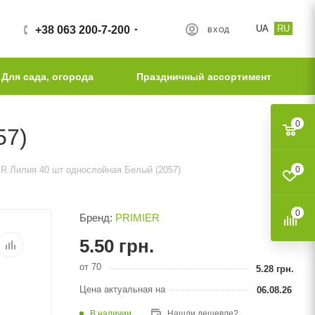
UA
RU
+38 063 200-7-200
ВХОД
Для сада, огорода
Праздничный ассортимент
0
57)
R Лилия 40 шт однослойная Белый (2057)
0
0
Бренд:
PRIMIER
5.50
грн.
от 70
5.28
грн.
Цена актуальная на
06.08.26
В наличии
Нашли дешевле?