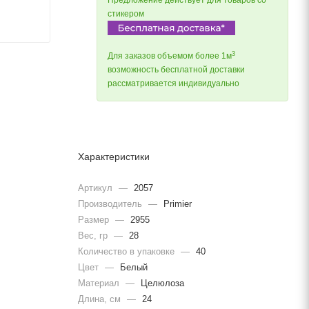
Предложение действует для товаров со
стикером
3
Для заказов объемом более 1м
возможность бесплатной доставки
рассматривается индивидуально
Характеристики
Артикул
—
2057
Производитель
—
Primier
Размер
—
2955
Вес, гр
—
28
Количество в упаковке
—
40
Цвет
—
Белый
Материал
—
Целюлоза
Длина, cм
—
24