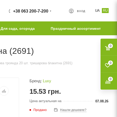
UA
RU
+38 063 200-7-200
ВХОД
Для сада, огорода
Праздничный ассортимент
0
а (2691)
ва троянда 20 шт. тришарова блакитна (2691)
0
0
Бренд:
Luxy
15.53
грн.
Цена актуальная на
07.08.26
Продано
Нашли дешевле?