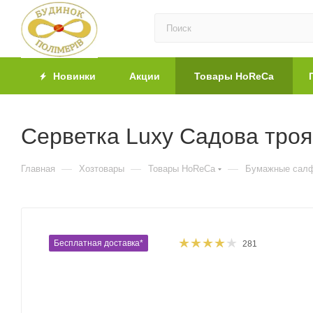
Новинки
Акции
Товары HoReCa
Серветка Luxy Садова троя
—
—
—
Главная
Хозтовары
Товары HoReCa
Бумажные салф
Бесплатная доставка*
281