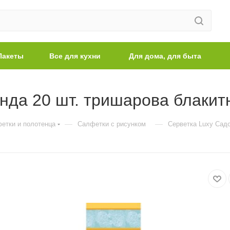
Пакеты
Все для кухни
Для дома, для быта
нда 20 шт. тришарова блакитн
—
—
етки и полотенца
Салфетки с рисунком
Серветка Luxy Садо