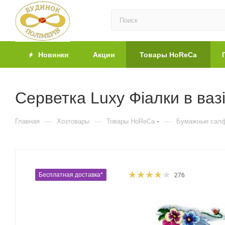
Новинки
Акции
Товары HoReCa
Серветка Luxy Фіалки в ваз
—
—
—
Главная
Хозтовары
Товары HoReCa
Бумажные салф
Бесплатная доставка*
276