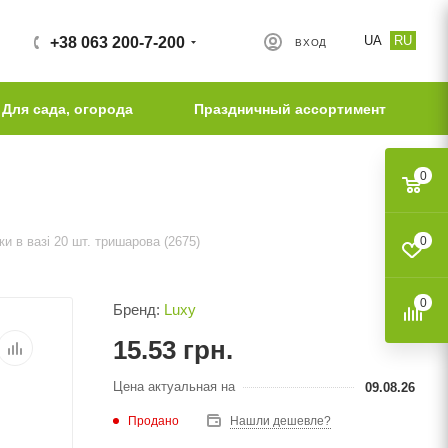
UA
RU
+38 063 200-7-200
ВХОД
Для сада, огорода
Праздничный ассортимент
0
и в вазі 20 шт. тришарова (2675)
0
0
Бренд:
Luxy
15.53
грн.
Цена актуальная на
09.08.26
Продано
Нашли дешевле?