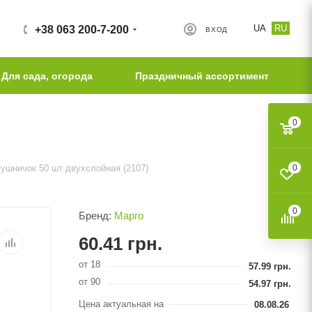
UA
RU
+38 063 200-7-200
ВХОД
Для сада, огорода
Праздничный ассортимент
0
ушничок 50 шт двухслойная (2107)
0
0
Бренд:
Марго
60.41
грн.
от 18
57.99
грн.
от 90
54.97
грн.
Цена актуальная на
08.08.26