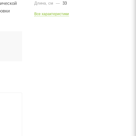
нической
Длина, cм
—
33
ровки
Все характеристики