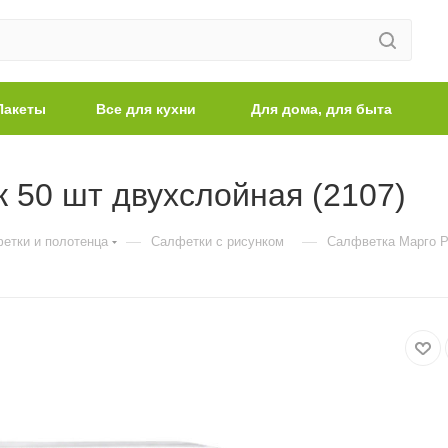
Пакеты
Все для кухни
Для дома, для быта
 50 шт двухслойная (2107)
—
—
етки и полотенца
Салфетки с рисунком
Салфветка Марго Р