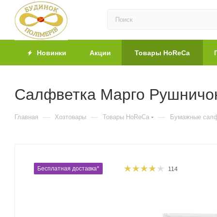
Новинки
Акции
Товары HoReCa
Салфветка Марго Рушничок
—
—
—
Главная
Хозтовары
Товары HoReCa
Бумажные салф
Бесплатная доставка*
114