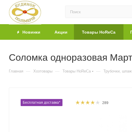
Новинки
Акции
Товары HoReCa
Соломка одноразовая Марти
—
—
—
Главная
Хозтовары
Товары HoReCa
Трубочки, шпаж
Бесплатная доставка*
289