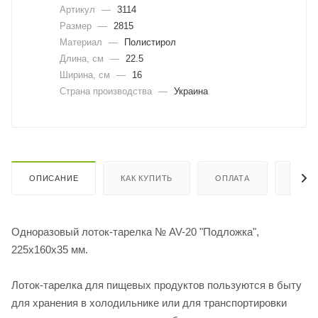
Артикул
—
3114
Размер
—
2815
Материал
—
Полистирол
Длина, cм
—
22.5
Ширина, cм
—
16
Страна производства
—
Украина
ОПИСАНИЕ
КАК КУПИТЬ
ОПЛАТА
ДОСТ
Одноразовый лоток-тарелка № AV-20 "Подложка",
225х160х35 мм.
Лоток-тарелка для пищевых продуктов пользуются в быту
для хранения в холодильнике или для транспортировки