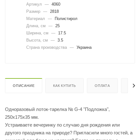
Артикул
—
4060
Размер
—
2818
Материал
—
Полистирол
Длина, cм
—
25
Ширина, cм
—
17.5
Высота, см
—
3.5
Страна производства
—
Украина
ОПИСАНИЕ
КАК КУПИТЬ
ОПЛАТА
ДОСТ
Одноразовый лоток-тарелка № G-4 "Подложка",
250х175х35 мм.
Устраиваете вечеринку по случаю дня рождения или
другого праздника на природе? Пригласили много гостей, а