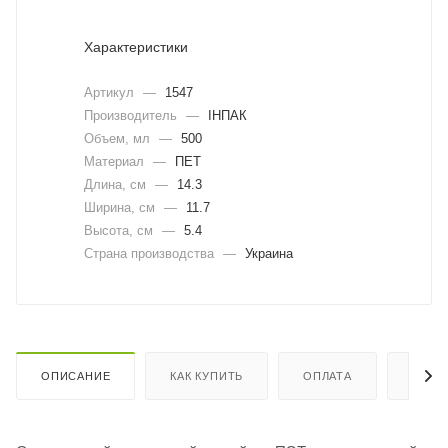
Характеристики
Артикул
—
1547
Производитель
—
ІНПАК
Объем, мл
—
500
Материал
—
ПЕТ
Длина, cм
—
14.3
Ширина, cм
—
11.7
Высота, см
—
5.4
Страна производства
—
Украина
ОПИСАНИЕ
КАК КУПИТЬ
ОПЛАТА
ДОСТ