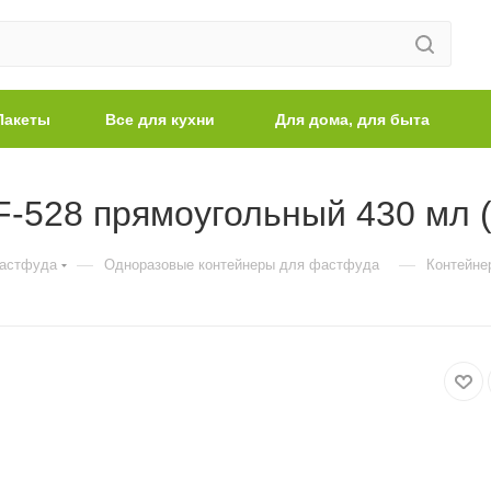
Пакеты
Все для кухни
Для дома, для быта
-528 прямоугольный 430 мл (
—
—
фастфуда
Одноразовые контейнеры для фастфуда
Контейне