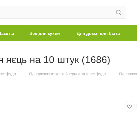
Пакеты
Все для кухни
Для дома, для быта
 яєць на 10 штук (1686)
—
—
фастфуда
Одноразовые контейнеры для фастфуда
Одноразов