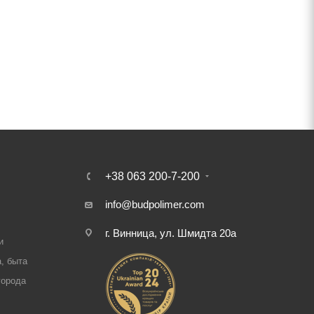
+38 063 200-7-200
info@budpolimer.com
г. Винница, ул. Шмидта 20а
и
, быта
города