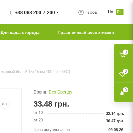
UA
RU
+38 063 200-7-200
ВХОД
Для сада, огорода
Праздничный ассортимент
0
умажный белый 15х15 см 100 шт (9037)
0
0
Бренд:
Без Бренду
33.48
грн.
от 10
32.14
грн.
от 20
30.47
грн.
Цена актуальная на
09.08.26