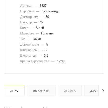
Артикул
—
5827
Виробник
—
Без Бренду
Діаметр, мм
—
50
Вага, гр
—
75
Колір
—
Білий
Матеріал
—
Пластик
Тип
—
Гачки
Довжина, cм
—
5
Ширина, cм
—
5
Висота, см
—
3.5
Країна виробництва
—
Китай
ОПИС
ЯК КУПИТИ
ОПЛАТА
ДОСТАВКА