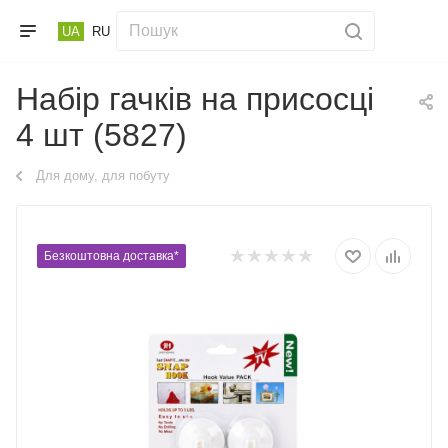
UA
RU
Набір гачків на присосці
4 шт (5827)
Для дому, для побуту
Безкоштовна доставка*