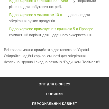
Відро харчове з кришкою 20 л Біле
— універсальне
рішення для побутових потреб.
Відро харчове з малюнком 10 л
— ідеальне для
зберігання рідких продуктів.
Відро харчове прямокутне з кришкою 5 л Прозоре
—
компактний варіант для щоденного використання.
Всі товари можна придбати з доставкою по Україні.
Обирайте надійні харчові ємності для зберігання —
безпечно, зручно і вигідно разом із “Будинком Полімерів”!
ОПТ ДЛЯ БІЗНЕСУ
НОВИНКИ
ПЕРСОНАЛЬНИЙ КАБІНЕТ