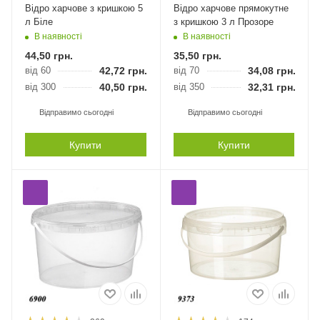
Відро харчове з кришкою 5
Відро харчове прямокутне
л Біле
з кришкою 3 л Прозоре
В наявності
В наявності
44,50
грн.
35,50
грн.
від 60
42,72
грн.
від 70
34,08
грн.
від 300
40,50
грн.
від 350
32,31
грн.
Відправимо сьогодні
Відправимо сьогодні
Купити
Купити