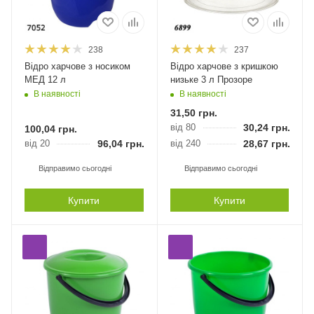
238
237
Відро харчове з носиком
Відро харчове з кришкою
МЕД 12 л
низьке 3 л Прозоре
В наявності
В наявності
31,50
грн.
від 80
30,24
грн.
100,04
грн.
від 20
96,04
грн.
від 240
28,67
грн.
Відправимо сьогодні
Відправимо сьогодні
Купити
Купити