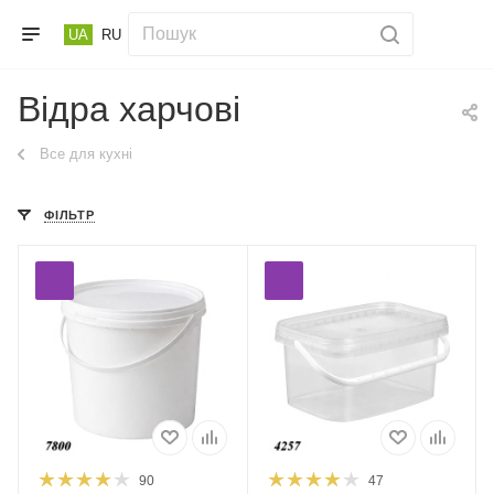
UA
RU
Відра харчові
Все для кухні
ФІЛЬТР
90
47