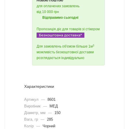
Новою Поштою
для оплачених замовлень
від 10 000 грн
Відправимо сьогодні
Пропозиція діє для товарів зі стікером
3
Для замовлень об'ємом більше 1м
можливість безкоштовної доставки
розглядається індивідуально
Характеристики
Артикул
—
8601
Виробник
—
МЕД
Діаметр, мм
—
150
Вага, гр
—
285
Колір
—
Чорний