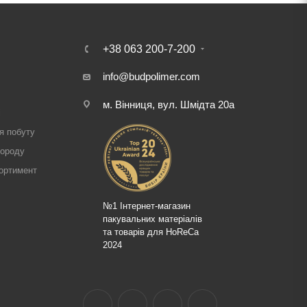
+38 063 200-7-200
info@budpolimer.com
м. Вінниця, вул. Шмідта 20а
і
я побуту
городу
ортимент
№1 Інтернет-магазин
пакувальних матеріалів
та товарів для HoReCa
2024