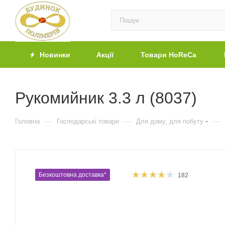
Новинки
Акції
Товари HoReCa
Рукомийник 3.3 л (8037)
—
—
—
Головна
Господарські товари
Для дому, для побуту
Безкоштовна доставка*
182