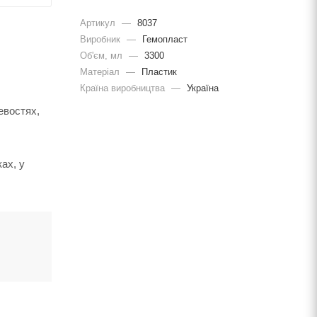
Артикул
—
8037
Виробник
—
Гемопласт
Об'єм, мл
—
3300
Матеріал
—
Пластик
Країна виробництва
—
Україна
евостях,
ах, у