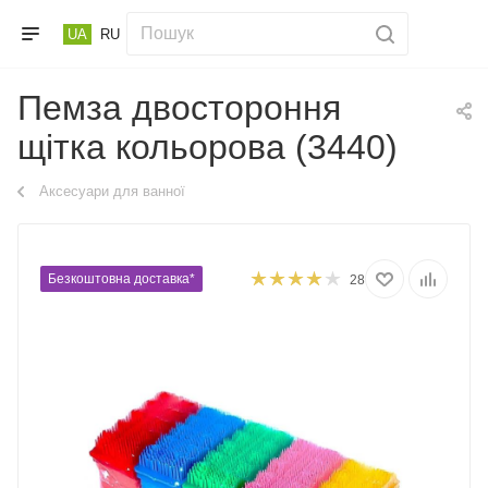
UA
RU
Пемза двостороння
щітка кольорова (3440)
Аксесуари для ванної
Безкоштовна доставка*
28