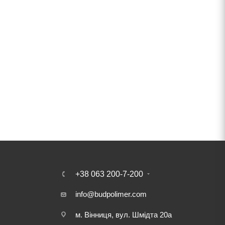
+38 063 200-7-200
info@budpolimer.com
м. Вінниця, вул. Шмідта 20а
і