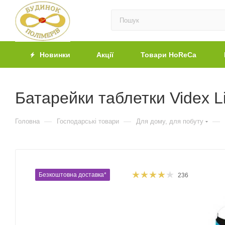
Новинки
Акції
Товари HoReCa
Батарейки таблетки Videx L
—
—
—
Головна
Господарські товари
Для дому, для побуту
Безкоштовна доставка*
236