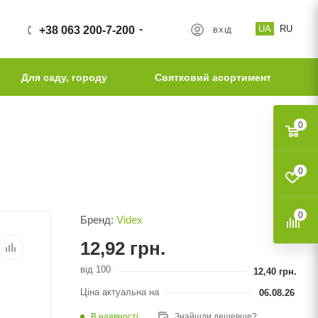
UA
RU
+38 063 200-7-200
ВХІД
Для саду, городу
Святковий асортимент
0
0
0
Бренд:
Videx
12,92
грн.
від 100
12,40
грн.
Ціна актуальна на
06.08.26
В наявності
Знайшли дешевше?